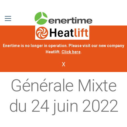
Enertime is no longer in operation. Please visit our new company
Heatlift.
Click here
.
Assemblée
X
Générale Mixte
du 24 juin 2022