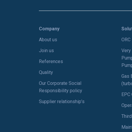
Company
Solu
About us
ORC 
Join us
Very
Pump
References
Pump
Quality
Gas 
Our Corporate Social
(tur
Responsibility policy
EPC 
Supplier relationship’s
Oper
Third
Main