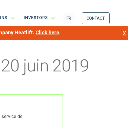
IONS
INVESTORS
FR
CONTACT
ompany Heatlift.
Click here
.
X
20 juin 2019
 service de