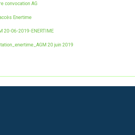
re convocation AG
'accès Enertime
M 20-06-2019-ENERTIME
tation_enertime_AGM 20 juin 2019