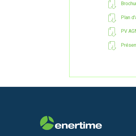
Brochu
Plan d
PV AG
Présen